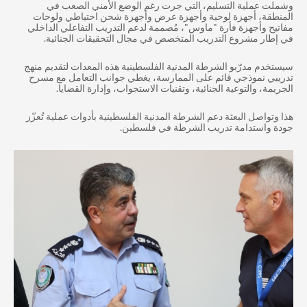
شملت عملية التسليم، التي جرت رغم الوضع الأمني ​​الصعب في
لمنطقة، أجهزة لوحية وأجهزة عرض وأجهزة شحن احتياطي ولوحات
فاتيح وأجهزة فأرة "ماوس"، مُصممة لدعم التدريب التفاعلي الداخلي
ي إطار مشروع التدريب المتخصص في مجال التحقيقات الجنائية.
يستخدم مدرّبو الشرطة المدنية الفلسطينية هذه المعدات لتقديم منهج
دريبي نموذجي قائم على الممارسة، يغطي جوانب التعامل مع مسرح
لجريمة، والتوعية الجنائية، وتقنيات الاستجواب، وإدارة القضايا.
ذا وتواصل البعثة دعم الشرطة المدنية الفلسطينية بأدوات عملية تُعزّز
ودة واستدامة تدريب الشرطة في فلسطين.